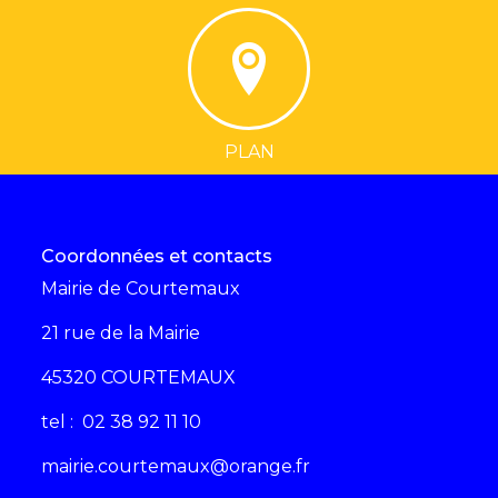
PLAN
Coordonnées et contacts
Mairie de Courtemaux
21 rue de la Mairie
45320 COURTEMAUX
tel : 02 38 92 11 10
mairie.courtemaux@orange.fr