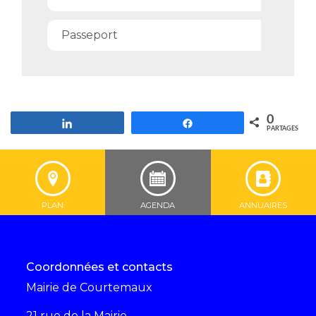
Passeport
0
Partagez
Partagez
PARTAGES
PLAN
AGENDA
ANNUAIRES
Coordonnées et contacts
Mairie de Courtemaux
21 rue de la Mairie