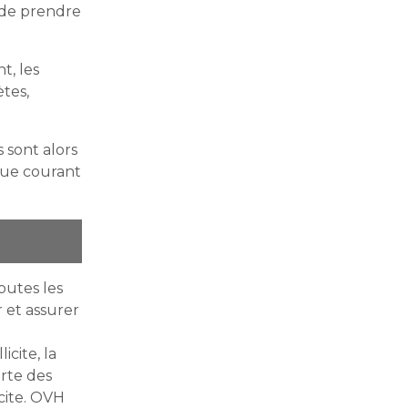
é de prendre
t, les
ètes,
 sont alors
que courant
outes les
 et assurer
cite, la
orte des
cite. OVH