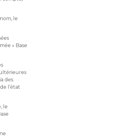
 nom, le
nées
mmée « Base
es
 ultérieures
ia des
de l’état
, le
Base
une