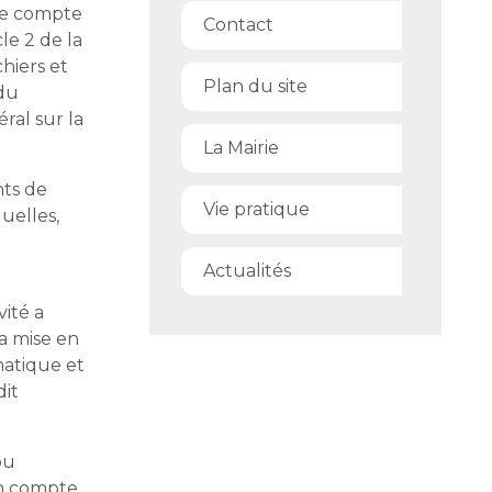
 le compte
Contact
le 2 de la
chiers et
Plan du site
 du
al sur la
La Mairie
nts de
Vie pratique
uelles,
Actualités
vité a
la mise en
matique et
dit
ou
on compte,