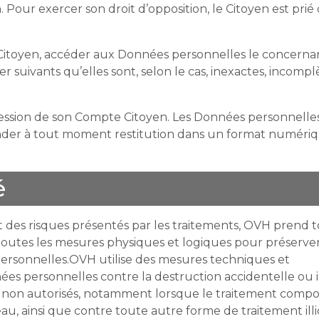
. Pour exercer son droit d’opposition, le Citoyen est pri
Citoyen, accéder aux Données personnelles le concernan
cer suivants qu’elles sont, selon le cas, inexactes, incompl
sion de son Compte Citoyen. Les Données personnelles
ander à tout moment restitution dans un format numéri
é
 des risques présentés par les traitements, OVH prend t
toutes les mesures physiques et logiques pour préserver
 personnelles.OVH utilise des mesures techniques et
s personnelles contre la destruction accidentelle ou illi
accès non autorisés, notamment lorsque le traitement comp
u, ainsi que contre toute autre forme de traitement illi