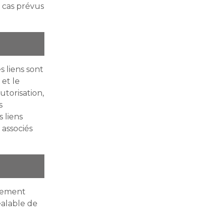
 cas prévus
s liens sont
et le
autorisation,
s
s liens
 associés
irement
éalable de