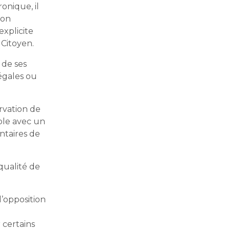
onique, il
son
explicite
 Citoyen.
 de ses
légales ou
rvation de
ble avec un
ntaires de
qualité de
d’opposition
 certains